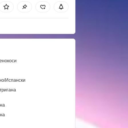
енокоси
но/Испански
тригана
нa
нa