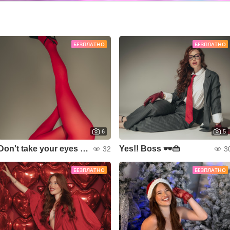
БЕЗПЛАТНО
БЕЗПЛАТНО
6
5
Don't take your eyes off me 🧨
Yes!! Boss 🕶👜
32
3
БЕЗПЛАТНО
БЕЗПЛАТНО