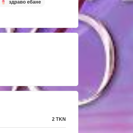
здраво ебане
2 TKN