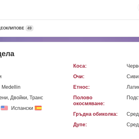
ДЕОКЛИПОВЕ
49
дела
Коса:
Черв
и
Очи:
Сиви
 Medellin
Етнос:
Лати
ни, Двойки, Транс
Полово
Подс
окосмяване:
Испански
Гръдна обиколка:
Сред
Дупе:
Сред