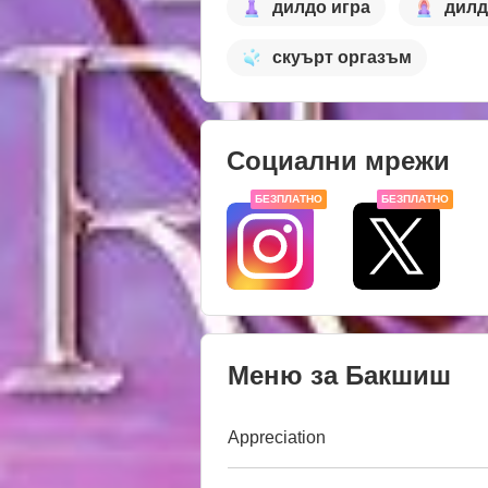
дилдо игра
дилд
скуърт оргазъм
Социални мрежи
БЕЗПЛАТНО
БЕЗПЛАТНО
Меню за Бакшиш
Appreciation