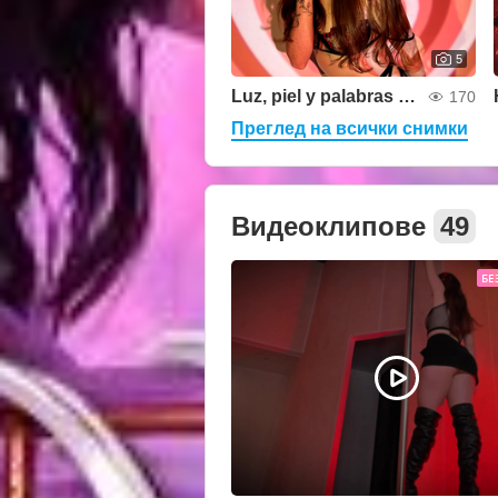
5
Luz, piel y palabras prohibidas
170
Преглед на всички снимки
Видеоклипове
49
БЕ