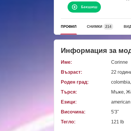
Бакшиш
ПРОФИЛ
СНИМКИ
214
ВИ
Информация за мо
Име:
Corinne
Възраст:
22 годин
Роден град:
colombia,
Търся:
Мъже, Же
Езици:
american
Височина:
5'3"
Тегло:
121 lb