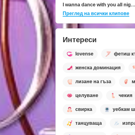
I wanna dance with you all night
Преглед на всички клипове
Интереси
lovense
фетиш к
женска доминация
лизане на гъза
м
целуване
чекия
свирка
уебкам 
танцуваща
изпр