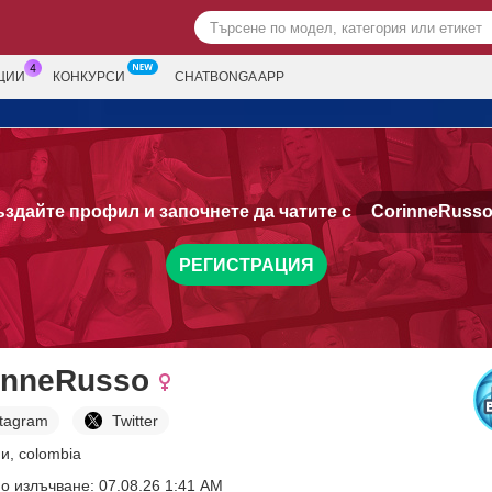
ЦИИ
КОНКУРСИ
CHATBONGA APP
здайте профил и започнете да чатите с
CorinneRusso
РЕГИСТРАЦИЯ
inneRusso
stagram
Twitter
и, colombia
о излъчване: 07.08.26 1:41 AM