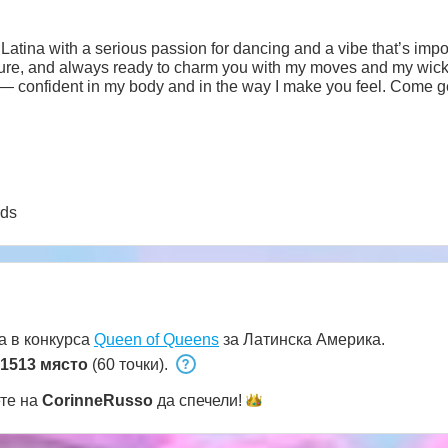
 Latina with a serious passion for dancing and a vibe that’s impos
ature, and always ready to charm you with my moves and my wic
y — confident in my body and in the way I make you feel. Come g
rds
а в конкурса
Queen of Queens
за Латинска Америка.
1513 място
(60 точки).
ете на
CorinneRusso
да
спечели!