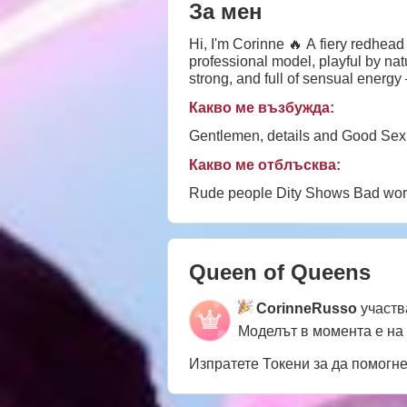
За мен
Hi, I'm Corinne 🔥 A fiery redhead
professional model, playful by n
strong, and full of sensual energ
won’t want to leave 💃💋
Какво ме възбужда:
Gentlemen, details and Good Sex
Какво ме отблъсква:
Rude people Dity Shows Bad wo
Queen of Queens
CorinneRusso
участв
Моделът в момента е на
Изпратете Токени за да помогн