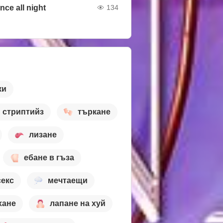
nce all night
134
ки
стриптийз
търкане
лизане
ебане в гъза
секс
мечтаещи
хане
лапане на хуй