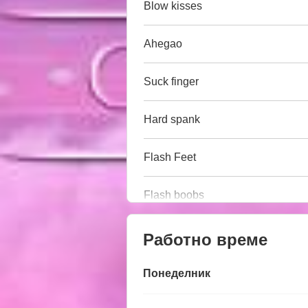
Blow kisses
Ahegao
Suck finger
Hard spank
Flash Feet
Flash boobs
Работно време
Понеделник