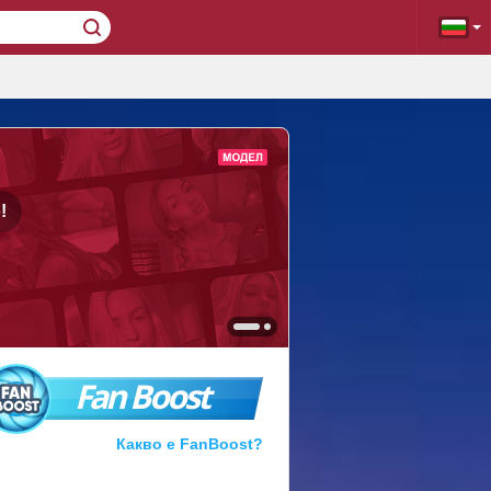
!
Fan Boost
Какво е FanBoost?