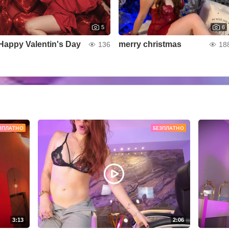
5
6
Happy Valentin's Day
merry christmas
136
18
ЗПЛАТНО
БЕЗПЛАТНО
3:13
2:06