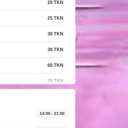
20 TKN
25 TKN
30 TKN
38 TKN
60 TKN
70 TKN
14:00 - 21:00