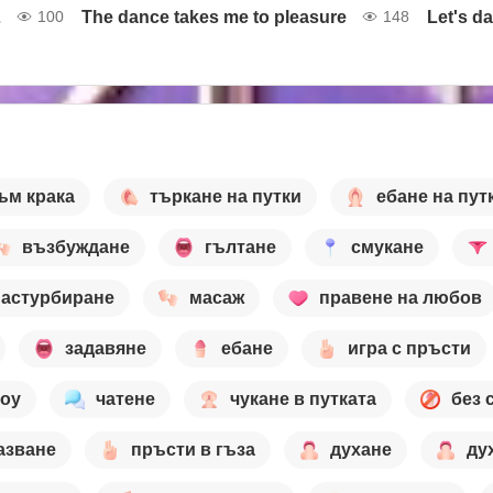
 long
The dance takes me to pleasure
Let's da
100
148
ъм крака
търкане на путки
ебане на пут
възбуждане
гълтане
смукане
астурбиране
масаж
правене на любов
задавяне
ебане
игра с пръсти
шоу
чатене
чукане в путката
без 
азване
пръсти в гъза
духане
ду