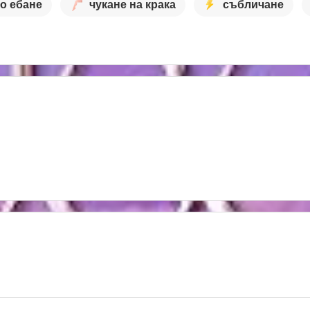
о ебане
чукане на крака
събличане