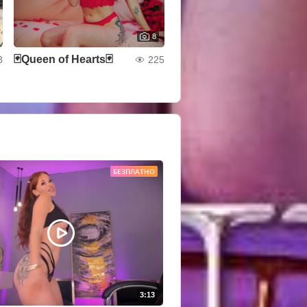
8
🃏Queen of Hearts🃏
8
225
БЕЗПЛАТНО
3:13