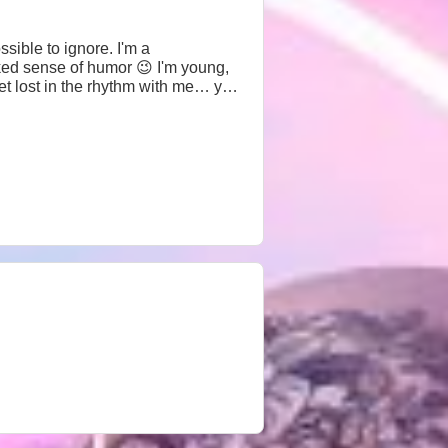
sible to ignore. I'm a
ked sense of humor 😉 I'm young,
et lost in the rhythm with me… you