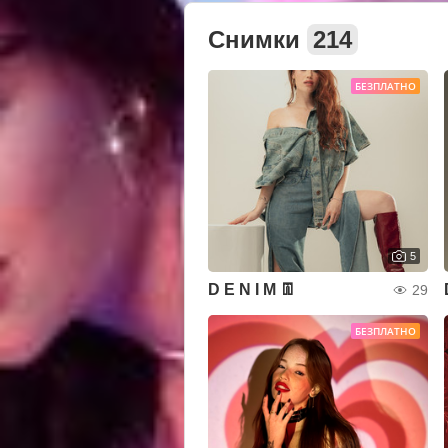
Снимки
214
БЕЗПЛАТНО
5
D E N I M 👖
29
БЕЗПЛАТНО