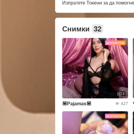
Изпратете Токени за да помогн
Снимки
32
БЕЗПЛАТНО
3
💟Pajamas💟
427
БЕЗПЛАТНО