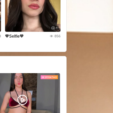
4
💙Selfie💙
8
856
БЕЗПЛАТНО