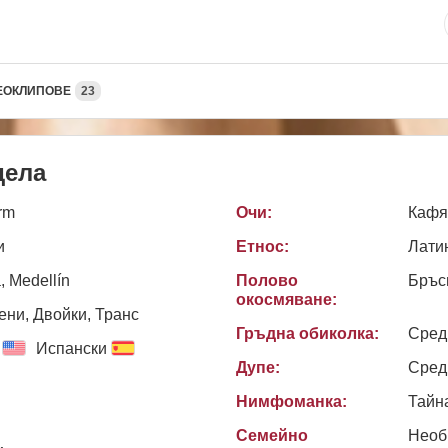
ЕОКЛИПОВЕ
23
дела
rm
Очи:
Кафя
и
Етнос:
Лати
, Medellín
Полово
Бръс
окосмяване:
ни, Двойки, Транс
Гръдна обиколка:
Сред
Испански
Дупе:
Сред
Нимфоманка:
Тайн
Семейно
Необ