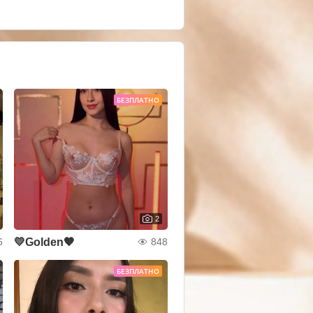
БЕЗПЛАТНО
2
💛Golden🧡
6
848
БЕЗПЛАТНО