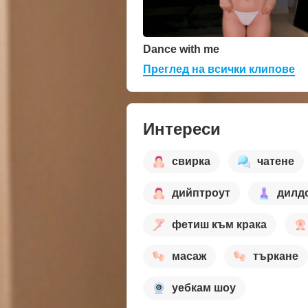
Dance with me
Преглед на всички клипове
Интереси
свирка
чатене
дийптроут
дилдо
фетиш към крака
масаж
търкане
уебкам шоу