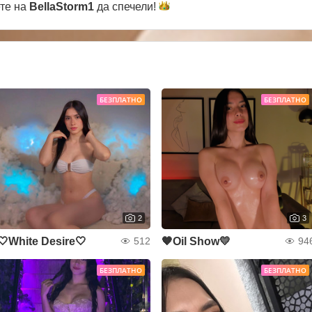
ете на
BellaStorm1
да
спечели!
БЕЗПЛАТНО
БЕЗПЛАТНО
2
3
🤍White Desire🤍
🧡Oil Show💛
512
94
БЕЗПЛАТНО
БЕЗПЛАТНО