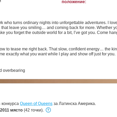
и
положение:
k who turns ordinary nights into unforgettable adventures. I love
s that leave you smiling… and coming back for more. Whether you’
e you forget the outside world for a bit, I’ve got you. Come hang
ood vibes
 to tease me right back. That slow, confident energy… the kind o
 me exactly what you want while I play and show off just for you.
d overbearing
в конкурса
Queen of Queens
за Латинска Америка.
2011 място
(42 точки).