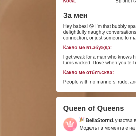
Коса:
Брюнетк
За мен
Hey babes! 😘 I’m that bubbly spar
delightfully naughty conversation
connection, or just someone to mak
own little world of mischief and g
Какво ме възбужда:
I get weak for a man who knows how
turns wicked. I love when you tell
Какво ме отблъсква:
People with no manners, rude, an
Queen of Queens
BellaStorm1
участва 
Моделът в момента е на