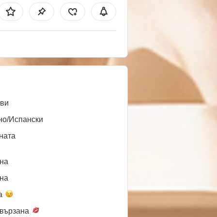
ви
но/Испански
ната
нa
нa
а
вързана