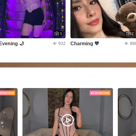
1
2
Evening 🌙
Charming 💙
932
88
ЗПЛАТНО
БЕЗПЛАТНО