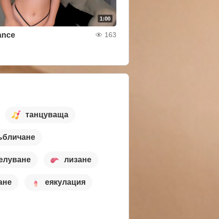
1:00
ance
163
танцуваща
ъбличане
елуване
лизане
ане
еякулация