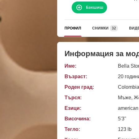
Бакшиш
ПРОФИЛ
СНИМКИ
32
ВИД
Информация за мо
Име:
Bella Sto
Възраст:
20 годин
Роден град:
Colombia
Търся:
Мъже, Же
Езици:
american
Височина:
5'3"
Тегло:
123 lb