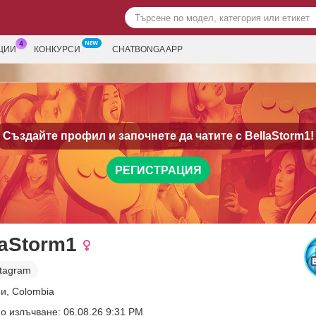
ЦИИ
КОНКУРСИ
CHATBONGA APP
Създайте профил и започнете да чатите с
BellaStorm1!
РЕГИСТРАЦИЯ
laStorm1
stagram
и, Colombia
о излъчване: 06.08.26 9:31 PM