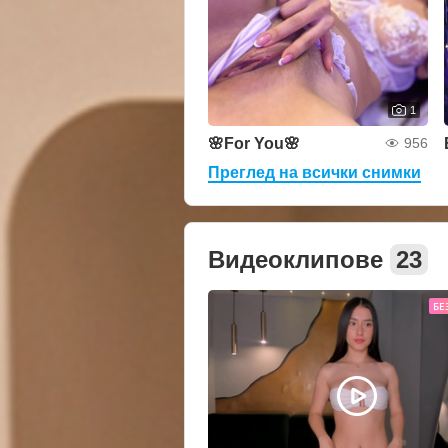
1
🌸For You🌸
956
Преглед на всички снимки
Видеоклипове
23
БЕ